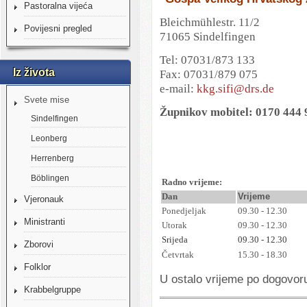
Pastoralna vijeća
Bleichmühlestr. 11/2
Povijesni pregled
71065 Sindelfingen
Tel: 07031/873 133
Iz života
Fax: 07031/879 075
e-mail:
kkg.sifi@drs.de
Svete mise
Župnikov mobitel: 0170 444
Sindelfingen
Leonberg
Herrenberg
Böblingen
Radno vrijeme:
Dan
Vrijeme
Vjeronauk
Ponedjeljak
09.30 - 12.30
Ministranti
Utorak
09.30 - 12.30
Srijeda
09.30 - 12.30
Zborovi
Četvrtak
15.30 - 18.30
Folklor
U ostalo vrijeme po dogovor
Krabbelgruppe