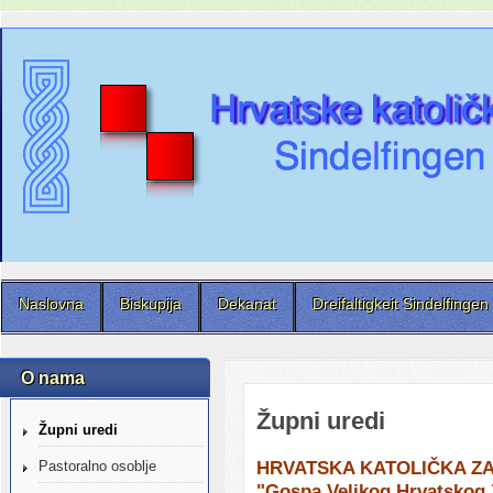
Naslovna
Biskupija
Dekanat
Dreifaltigkeit Sindelfingen
O nama
Župni uredi
Župni uredi
HRVATSKA KATOLIČKA ZA
Pastoralno osoblje
"Gospa Velikog Hrvatskog 