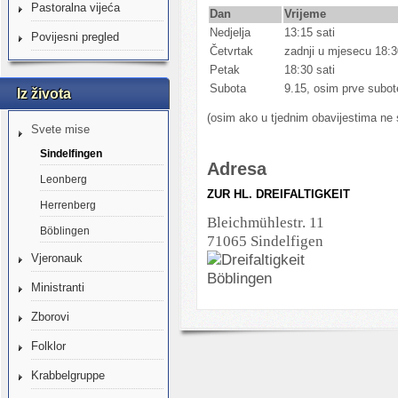
Pastoralna vijeća
Dan
Vrijeme
Nedjelja
13:15 sati
Povijesni pregled
Četvrtak
zadnji u mjesecu 18:3
Petak
18:30 sati
Subota
9.15, osim prve subo
Iz života
(osim ako u tjednim obavijestima ne s
Svete mise
Sindelfingen
Adresa
Leonberg
ZUR HL. DREIFALTIGKEIT
Herrenberg
Bleichmühlestr. 11
Böblingen
71065 Sindelfigen
Vjeronauk
Ministranti
Zborovi
Folklor
Krabbelgruppe